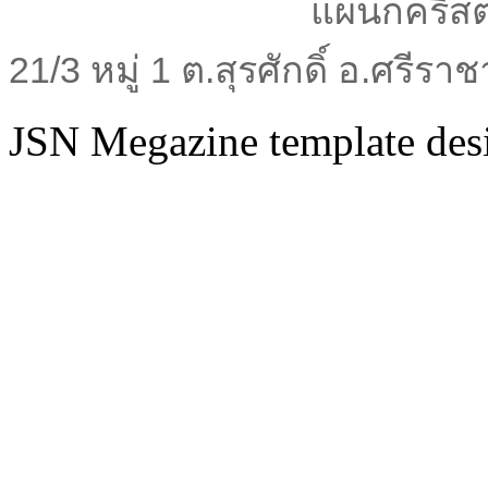
แผนกคริสต
21/3 หมู่ 1 ต.สุรศักดิ์ อ.ศรีร
JSN Megazine template de