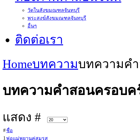
วัดในสังฆมณฑลจันทบุรี
พระสงฆ์สังฆมณฑลจันทบุรี
อื่นๆ
ติดต่อเรา
Home
บทความ
บทความคำ
บทความคำสอนครอบคร
แสดง #
#
ชื่อ
1
พ่อแม่พยานคู่สมรส