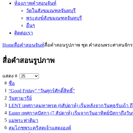
ห้องภาพคำสอนจันท์
วัดในสังฆมณฑลจันทบุรี
พระสงฆ์สังฆมณฑลจันทบุรี
อื่นๆ
ติดต่อเรา
Home
สื่อคำสอนจันท์
สื่อคำสอนรูปภาพ ชุด คำสอนพระศาสนจักรท
สื่อคำสอนรูปภาพ
แสดง #
#
ชื่อ
1
“Good Friday” “วันศุกร์ศักดิ์สิทธิ์”
2
วันทามารีย์
3
LENT เทศกาลมหาพรต (6สัปดาห์) เริ่มหลังจากวันพุธรับเถ้า ถึง ว
4
Easter เทศกาลปัสกา (7 สัปดาห์) เริ่มจากวันอาทิตย์ปัสกาถึงวั
5
แม่พระฟาติมา
6
สมโภชพระคริสตเจ้าแสดงองค์