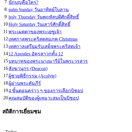
7
นักบุญคือใคร?
8
palm Sunday วันอาทิตย์ใบลาน
9
holy Thursday วันพฤหัสบดีศักดิ์สิทธิ์
10
Holy Saturday วันเสาร์ศักดิ์สิทธิ์
11
พระเมตตาของพระเยซูเจ้า
12
เทศกาลพระคริสตสมภพ Christmas
13
เทศกาลเตรียมรับเสด็จพระคริสตเจ้า
14
12 Apostles อัครสาวกทั้ง 12
15
บทบาทของพระนางมารีย์ในพระวรสาร
16
สังฆานุกร (Deacon)
17
ผู้ช่วยพิธีกรรม (Acolyte)
18
ผู้อ่านพระคัมภีร์
19
4 ขั้นตอนคร่าว ๆ ของการเลือกบิชอป
20
คุณสมบัติของผู้เหมาะสมเป็นบิชอป
สถิติการเยี่ยมชม
Today