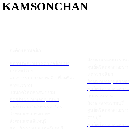
KAMSONCHAN
องค์กรคาทอลิก
สังฆมณฑลนครราชส
สภาพระสังฆราชคาทอลิกแห่ง
ศูนย์คริสตศาสนธร
ประเทศไทย
นครราชสีมา
คณะกรรมการคาทอลิกเพื่อคริสต
สังฆมณฑลอุบลราชธ
ศาสนธรรม
ศูนย์คริสตศาสนธร
แผนกคริสตศาสนธรรม
อุบลราชธานี
อัครสังฆมณฑลกรุงเทพฯ
สังฆมณฑลราชบุรี
ศูนย์คริสตศาสนธรรม อัคร
ศูนย์คริสตศาสนธร
สังฆมณฑลกรุงเทพฯ
ราชบุรี
สังฆมณฑลจันทบุรี
ศูนย์คริสตศาสนธร
คณะรักกางเขนแห่งจันทบุรี