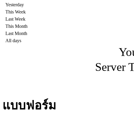
Yesterday
This Week
Last Week
This Month
Last Month
All days
You
Server 
แบบฟอร์ม