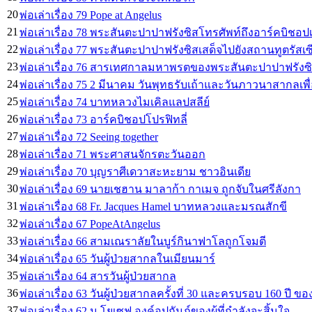
20
พ่อเล่าเรื่อง 79 Pope at Angelus
21
พ่อเล่าเรื่อง 78 พระสันตะปาปาฟรังซิสโทรศัพท์ถึงอาร์คบิชอป
22
พ่อเล่าเรื่อง 77 พระสันตะปาปาฟรังซิสเสด็จไปยังสถานทูตรัส
23
พ่อเล่าเรื่อง 76 สารเทศกาลมหาพรตของพระสันตะปาปาฟรังซ
24
พ่อเล่าเรื่อง 75 2 มีนาคม วันพุทธรับเถ้าและวันภาวนาสากลเพ
25
พ่อเล่าเรื่อง 74 บาทหลวงไมเคิลแลปสลีย์
26
พ่อเล่าเรื่อง 73 อาร์คบิชอปโปรฟิทลี่
27
พ่อเล่าเรื่อง 72 Seeing together
28
พ่อเล่าเรื่อง 71 พระศาสนจักรตะวันออก
29
พ่อเล่าเรื่อง 70 บุญราศีเดวาสะหะยาม ชาวอินเดีย
30
พ่อเล่าเรื่อง 69 นายเชฮาน มาลาก้า กาเมจ ถูกจับในศรีลังกา
31
พ่อเล่าเรื่อง 68 Fr. Jacques Hamel บาทหลวงและมรณสักขี
32
พ่อเล่าเรื่อง 67 PopeAtAngelus
33
พ่อเล่าเรื่อง 66 สามเณราลัยในบูร์กินาฟาโลถูกโจมตี
34
พ่อเล่าเรื่อง 65 วันผู้ป่วยสากลในเมียนมาร์
35
พ่อเล่าเรื่อง 64 สารวันผู้ป่วยสากล
36
พ่อเล่าเรื่อง 63 วันผู้ป่วยสากลครั้งที่ 30 และครบรอบ 160 ปี ข
37
พ่อเล่าเรื่อง 62 น.โยเซฟ องค์อุปถัมภ์ของผู้ที่กำลังจะสิ้นใจ