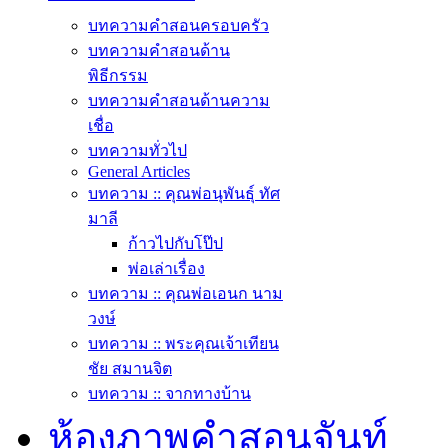
บทความคำสอนครอบครัว
บทความคำสอนด้าน
พิธีกรรม
บทความคำสอนด้านความ
เชื่อ
บทความทั่วไป
General Articles
บทความ :: คุณพ่อนุพันธุ์ ทัศ
มาลี
ก้าวไปกับโป๊ป
พ่อเล่าเรื่อง
บทความ :: คุณพ่อเอนก นาม
วงษ์
บทความ :: พระคุณเจ้าเทียน
ชัย สมานจิต
บทความ :: จากทางบ้าน
ห้องภาพคำสอนจันท์