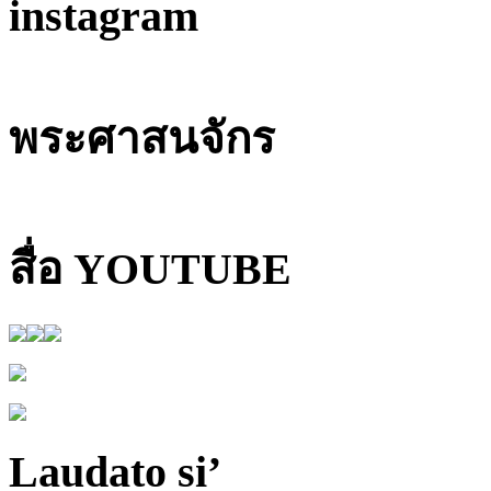
instagram
พระศาสนจักร
สื่อ YOUTUBE
Laudato si’