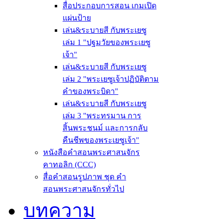
สื่อประกอบการสอน เกมเปิด
แผ่นป้าย
เล่น&ระบายสี กับพระเยซู
เล่ม 1 "ปฐมวัยของพระเยซู
เจ้า"
เล่น&ระบายสี กับพระเยซู
เล่ม 2 "พระเยซูเจ้าปฏิบัติตาม
คำของพระบิดา"
เล่น&ระบายสี กับพระเยซู
เล่ม 3 "พระทรมาน การ
สิ้นพระชนม์ และการกลับ
คืนชีพของพระเยซูเจ้า"
หนังสือคำสอนพระศาสนจักร
คาทอลิก (CCC)
สื่อคำสอนรูปภาพ ชุด คำ
สอนพระศาสนจักรทั่วไป
บทความ