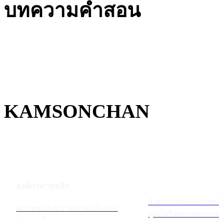
บทความคำสอน
KAMSONCHAN
องค์กรคาทอลิก
สังฆมณฑลนครราชส
สภาพระสังฆราชคาทอลิกแห่ง
ศูนย์คริสตศาสนธร