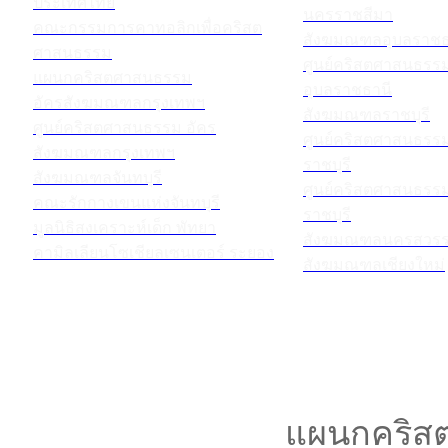
ประเทศไทย
นครราชสีมา
คณะกรรมการคาทอลิกเพื่อคริสต
สังฆมณฑลอุบลราชธ
ศาสนธรรม
ศูนย์คริสตศาสนธร
แผนกคริสตศาสนธรรม
อุบลราชธานี
อัครสังฆมณฑลกรุงเทพฯ
สังฆมณฑลราชบุรี
ศูนย์คริสตศาสนธรรม อัคร
ศูนย์คริสตศาสนธร
สังฆมณฑลกรุงเทพฯ
ราชบุรี
สังฆมณฑลจันทบุรี
ศูนย์คริสตศาสนธร
คณะรักกางเขนแห่งจันทบุรี
ราชบุรี
มูลนิธิสงเคราะห์เด็ก พัทยา
สังฆมณฑลนครสวรร
คามิลเลียนโซเชียลเซนเตอร์ ระยอง
สังฆมณฑลเชียงใหม่
แผนกคริสต