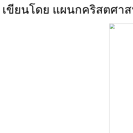
เขียนโดย แผนกคริสตศา