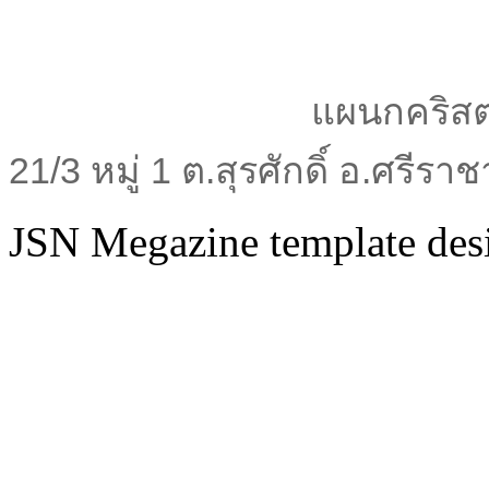
แผนกคริสต
21/3 หมู่ 1 ต.สุรศักดิ์ อ.ศรีร
JSN Megazine template de