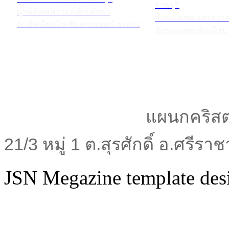
ราชบุรี
มูลนิธิสงเคราะห์เด็ก พัทยา
สังฆมณฑลนครสวรร
คามิลเลียนโซเชียลเซนเตอร์ ระยอง
สังฆมณฑลเชียงใหม่
แผนกคริสต
21/3 หมู่ 1 ต.สุรศักดิ์ อ.ศรีร
JSN Megazine template de