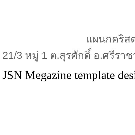
แผนกคริสต
21/3 หมู่ 1 ต.สุรศักดิ์ อ.ศรีร
JSN Megazine template de