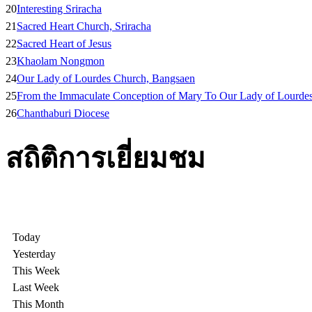
20
Interesting Sriracha
21
Sacred Heart Church, Sriracha
22
Sacred Heart of Jesus
23
Khaolam Nongmon
24
Our Lady of Lourdes Church, Bangsaen
25
From the Immaculate Conception of Mary To Our Lady of Lourde
26
Chanthaburi Diocese
สถิติการเยี่ยมชม
Today
Yesterday
This Week
Last Week
This Month