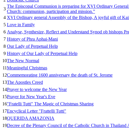
The Episcopal Communion is preparing for XVI Ordinary General
3
Church: communion, participation and mission.”
4
XVI Ordinary general Assembly of the Bishop, A joyful gift of Kair
5
Love in Family
6
Analyse, Synthesize, Reflect and Understand Synod ob bishops P
7
History of Phra Aphai-Mani
8
Our Lady of Perpetual Help
9
History of Our Lady of Perpetual Help
10
The New Normal
11
Meaningful Christmas
12
Commemorating 1600 anniversary the death of St. Jerome
13
The Apostles Creed
14
Prayer to welcome the New Year
15
Prayer for New Year's Eve
16
"Fratelli Tutti" The Magic of Christmas Sharing
17
Encyclical Letter "Frattelli Tutti"
18
QUERIDA AMAZONIA
19
Decree of the Plenary Council of the Catholic Church in Thailand