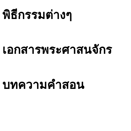
พิธีกรรมต่างๆ
เอกสารพระศาสนจักร
บทความคำสอน