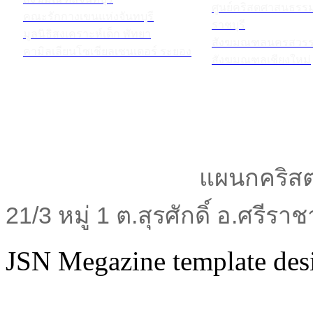
ศูนย์คริสตศาสนธร
คณะรักกางเขนแห่งจันทบุรี
ราชบุรี
มูลนิธิสงเคราะห์เด็ก พัทยา
สังฆมณฑลนครสวรร
คามิลเลียนโซเชียลเซนเตอร์ ระยอง
สังฆมณฑลเชียงใหม่
แผนกคริสต
21/3 หมู่ 1 ต.สุรศักดิ์ อ.ศรีร
JSN Megazine template de