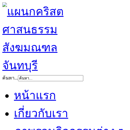
ค้นหา...
หน้าแรก
เกี่ยวกับเรา