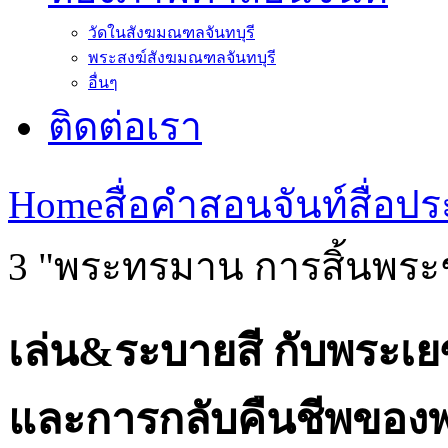
วัดในสังฆมณฑลจันทบุรี
พระสงฆ์สังฆมณฑลจันทบุรี
อื่นๆ
ติดต่อเรา
Home
สื่อคำสอนจันท์
สื่อ
3 "พระทรมาน การสิ้นพระ
เล่น&ระบายสี กับพระเย
และการกลับคืนชีพของพ