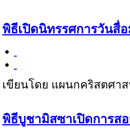
พิธีเปิดนิทรรศการวันสื่
เขียนโดย แผนกคริสตศา
พิธีบูชามิสซาเปิดการส