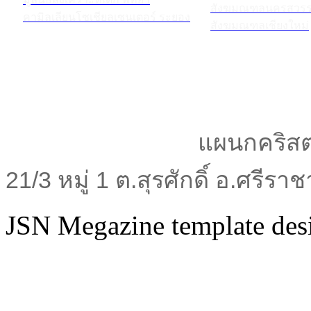
สังฆมณฑลนครสวรร
คามิลเลียนโซเชียลเซนเตอร์ ระยอง
สังฆมณฑลเชียงใหม่
แผนกคริสต
21/3 หมู่ 1 ต.สุรศักดิ์ อ.ศรีร
JSN Megazine template de