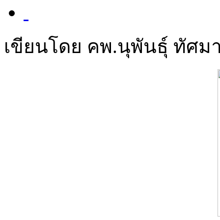
เขียนโดย คพ.นุพันธุ์ ทัศมา