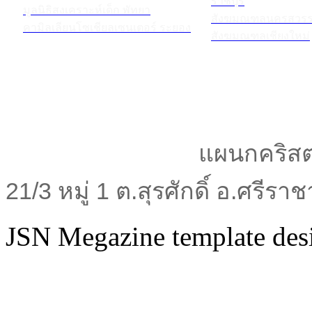
ราชบุรี
มูลนิธิสงเคราะห์เด็ก พัทยา
สังฆมณฑลนครสวรร
คามิลเลียนโซเชียลเซนเตอร์ ระยอง
สังฆมณฑลเชียงใหม่
แผนกคริสต
21/3 หมู่ 1 ต.สุรศักดิ์ อ.ศรีร
JSN Megazine template de