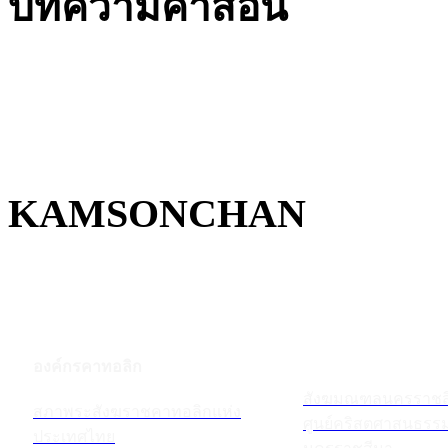
บทความคำสอน
KAMSONCHAN
องค์กรคาทอลิก
สังฆมณฑลนครราชส
สภาพระสังฆราชคาทอลิกแห่ง
ศูนย์คริสตศาสนธร
ประเทศไทย