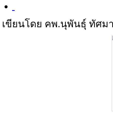
เขียนโดย คพ.นุพันธุ์ ทัศมา