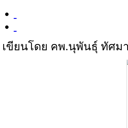
เขียนโดย คพ.นุพันธุ์ ทัศมา