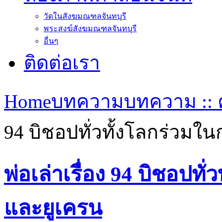
วัดในสังฆมณฑลจันทบุรี
พระสงฆ์สังฆมณฑลจันทบุรี
อื่นๆ
ติดต่อเรา
Home
บทความ
บทความ :: ค
94 บิชอปทั่วทั้งโลกร่วม
พ่อเล่าเรื่อง 94 บิชอปท
และยูเครน