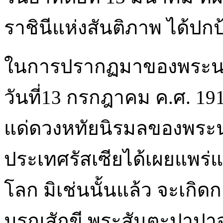
ราชินีแห่งสันติภาพ ได้ปก
ในการปรากฏมาของพระนางม
วันที่13 กรกฎาคม ค.ศ. 1
แด่ดวงหทัยนิรมลของพระนาง
ประเทศรัสเซียได้เผยแพร่แน
โลก มิเช่นนั้นแล้ว จะเกิ
มรณสักขี พระสันตะปาปาจ