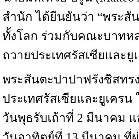
สำนัก ได้ยืนยันว่า “พระสั
ทั้งโลก ร่วมกับคณะบาทห
ถวายประเทศรัสเซียและยู
พระสันตะปาปาฟรังซิสทรง
ประเทศรัสเซียและยูเครน ใน
วันพุธรับเถ้าที่ 2 มีนาค
วันอาทิตย์ที่ 13 มีนาคม ที