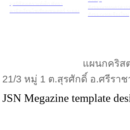
มูลนิธิสงเคราะห์เด็ก พัทยา
สังฆมณฑลนครสวรร
คามิลเลียนโซเชียลเซนเตอร์ ระยอง
สังฆมณฑลเชียงใหม่
แผนกคริสต
21/3 หมู่ 1 ต.สุรศักดิ์ อ.ศรีร
JSN Megazine template de