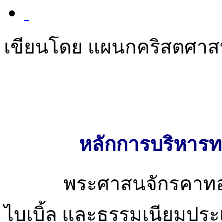
เขียนโดย แผนกคริสตศา
หลักการบริหารท
พระศาสนจักรคาทอลิกยึ
ไบเบิ้ล และธรรมเนียมปร