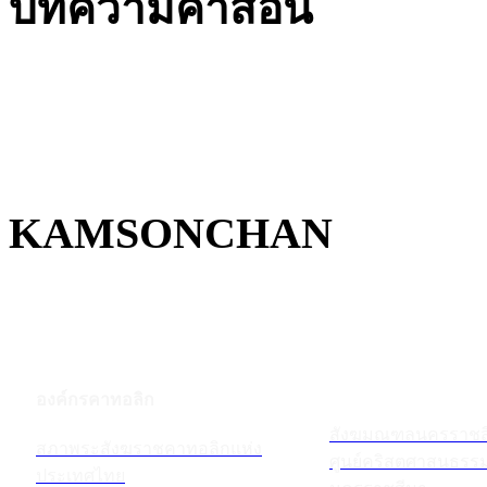
บทความคำสอน
KAMSONCHAN
องค์กรคาทอลิก
สังฆมณฑลนครราชส
สภาพระสังฆราชคาทอลิกแห่ง
ศูนย์คริสตศาสนธร
ประเทศไทย