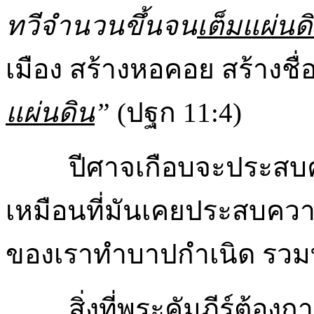
ทวี​จำนวน​ขึ้น​จน​
เต็ม​แผ่น​ด
เมือง สร้างหอคอย สร้างชื่
แผ่น​ดิน
”
(ปฐก 11:4)
ปีศาจเกือบจะประสบ
เหมือนที่มันเคยประสบความ
ของเราทำบาปกำเนิด รวมทั้
สิ่งที่พระคัมภีร์ต้อ