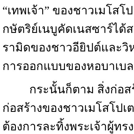
“เทพเจ้า” ของชาวเมโสโปเ
กษัตริย์เนบูคัดเนสซาร์ได้
รามิดของชาวอียิปต์และว
การออกแบบของหอบาเบลน
กระนั้นก็ตาม สิ่งก่อ
ก่อสร้างของชาวเมโสโปเต
ต้องการละทิ้งพระเจ้าผู้ท