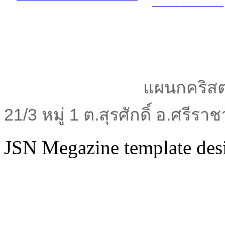
สังฆมณฑลเชียงใหม่
แผนกคริสต
21/3 หมู่ 1 ต.สุรศักดิ์ อ.ศรีร
JSN Megazine template de