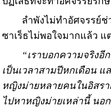
ปฏิเสธที่จะทำอัศจรรย์รั
ลำพังไม่ทำอัศจรรย์ช่วย
ซาเร็ธไม่พอใจมากแล้ว แต่
“เราบอกความจริงอีกว
เป็นเวลาสามปีหกเดือน และ
หญิงม่ายหลายคนในอิสราเอ
ไปหาหญิงม่ายเหล่านี้ นอ