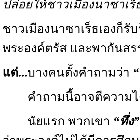
ปล่อยให้ชาวเมืองนาซาเร็ธไ
ชาวเมืองนาซาเร็ธเองก็ร
พระองค์ตรัส และพากันสรร
แต่...
บางคนตั้งคำถามว่า
“
คำถามนี้อาจตีความได้
นัยแรก พวกเขา
“ทึ่ง”