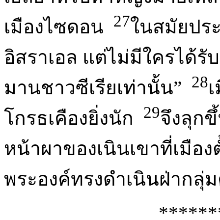
27
เมืองไซดอน
ในสมัยประ
อิสราเอล แต่ไม่มีใครได
28
มานชาวซีเรียเท่านั้น”
เ
29
โกรธเคืองยิ่งนัก
จึงลุก
หน้าผาของเนินเขาที่เมืองต
พระองค์ทรงดำเนินฝ่ากลุ่ม
******