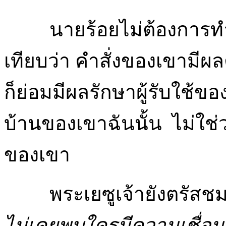
นายร้อยไม่ต้องการทำ
เทียบว่า คำสั่งของเขามีผล
ก็ย่อมมีผลรักษาผู้รับใช้
บ้านของเขาฉันนั้น ไม่ใช่
ของเขา
พระเยซูเจ้ายังตรัสช
ไม่​เคย​พบ​ใคร​มี​ความ​เชื่อ​