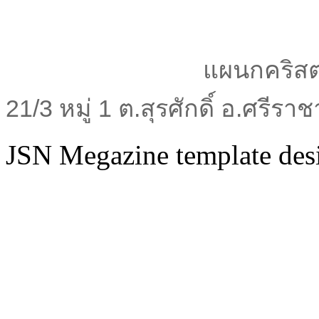
แผนกคริสต
21/3 หมู่ 1 ต.สุรศักดิ์ อ.ศรีร
JSN Megazine template de