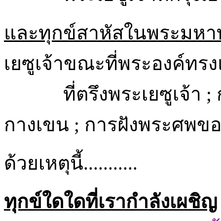
และทุกข์สาหัสในพระมหา
เยซูเจ้าขณะที่พระองค์ทร
ที่ตรึงพระเยซูเจ้
กางเขน ; การฝังพระศพของ
ด้วยเหตุนี้...........
ทุกข์ใดใดที่เรากำลังเผชิญ