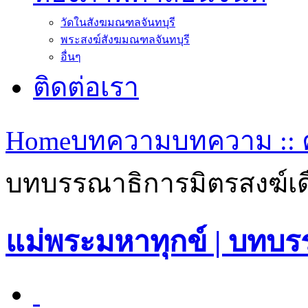
วัดในสังฆมณฑลจันทบุรี
พระสงฆ์สังฆมณฑลจันทบุรี
อื่นๆ
ติดต่อเรา
Home
บทความ
บทความ :: 
บทบรรณาธิการมิตรสงฆ์เ
แม่พระมหาทุกข์ | บทบ