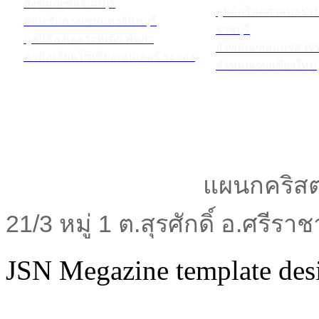
สังฆมณฑลจันทบุรี
ศูนย์คริสตศาสนธร
คณะรักกางเขนแห่งจันทบุรี
ราชบุรี
มูลนิธิสงเคราะห์เด็ก พัทยา
สังฆมณฑลนครสวรร
คามิลเลียนโซเชียลเซนเตอร์ ระยอง
สังฆมณฑลเชียงใหม่
แผนกคริสต
21/3 หมู่ 1 ต.สุรศักดิ์ อ.ศรีร
JSN Megazine template de