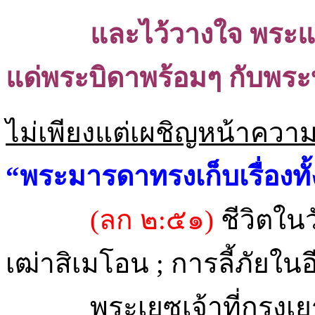
และไว้วางใจ
พระแ
แด่พระบิดาพร้อมๆ กับพร
ไม่เพียงแต่เผชิญหน้าความท
“พระมารดาทรงเก็บเรื่องทั
(ลก ๒:๕๑)
ชีวิตในว
เฒ่าสิเมโอน ; การลี้ภัยใน
พระเยซูเจ้าที่กรุงเย