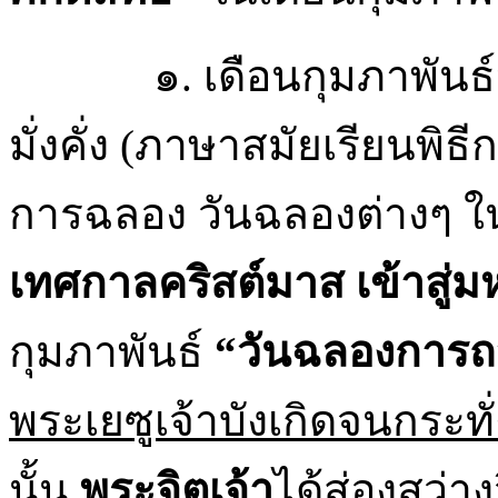
๑. เดือนกุมภาพัน
มั่งคั่ง (ภาษาสมัยเรียน
การฉลอง วันฉลองต่างๆ ในเ
เทศกาลคริสต์มาส เข้าสู่
กุมภาพันธ์
“วันฉลองการถ
พระเยซูเจ้าบังเกิดจนกระ
นั้น
พระจิตเจ้า
ได้ส่องสว่