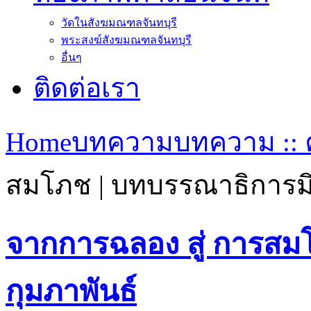
วัดในสังฆมณฑลจันทบุรี
พระสงฆ์สังฆมณฑลจันทบุรี
อื่นๆ
ติดต่อเรา
Home
บทความ
บทความ :: 
สมโภช | บทบรรณาธิการมิ
จากการฉลอง สู่ การสม
กุมภาพันธ์