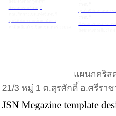
สังฆมณฑลกรุงเทพฯ
ราชบุรี
สังฆมณฑลจันทบุรี
ศูนย์คริสตศาสนธร
คณะรักกางเขนแห่งจันทบุรี
ราชบุรี
มูลนิธิสงเคราะห์เด็ก พัทยา
สังฆมณฑลนครสวรร
คามิลเลียนโซเชียลเซนเตอร์ ระยอง
สังฆมณฑลเชียงใหม่
แผนกคริสต
21/3 หมู่ 1 ต.สุรศักดิ์ อ.ศรีร
JSN Megazine template de