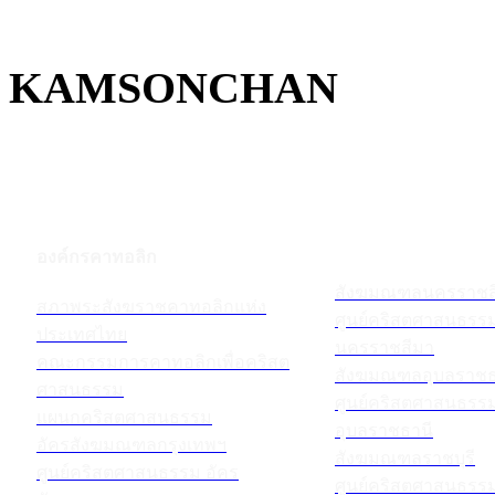
KAMSONCHAN
องค์กรคาทอลิก
สังฆมณฑลนครราชส
สภาพระสังฆราชคาทอลิกแห่ง
ศูนย์คริสตศาสนธร
ประเทศไทย
นครราชสีมา
คณะกรรมการคาทอลิกเพื่อคริสต
สังฆมณฑลอุบลราชธ
ศาสนธรรม
ศูนย์คริสตศาสนธร
แผนกคริสตศาสนธรรม
อุบลราชธานี
อัครสังฆมณฑลกรุงเทพฯ
สังฆมณฑลราชบุรี
ศูนย์คริสตศาสนธรรม อัคร
ศูนย์คริสตศาสนธร