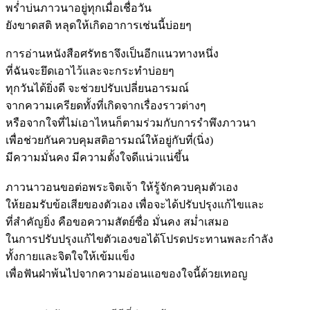
พร่ำบ่นภาวนาอยู่ทุกเมื่อเชื่อวัน
ยังขาดสติ หลุดให้เกิดอาการเช่นนี้บ่อยๆ
การอ่านหนังสือศรัทธาจึงเป็นอีกแนวทางหนึ่ง
ที่ฉันจะยึดเอาไว้และจะกระทำบ่อยๆ
ทุกวันได้ยิ่งดี จะช่วยปรับเปลี่ยนอารมณ์
จากความเครียดทั้งที่เกิดจากเรื่องราวต่างๆ
หรือจากใจที่ไม่เอาไหนก็ตามร่วมกับการรำพึงภาวนา
เพื่อช่วยกันควบคุมสติอารมณ์ให้อยู่กับที่(นิ่ง)
มีความมั่นคง มีความตั้งใจดีแน่วแน่ขึ้น
ภาวนาวอนขอต่อพระจิตเจ้า ให้รู้จักควบคุมตัวเอง
ให้ยอมรับข้อเสียของตัวเอง เพื่อจะได้ปรับปรุงแก้ไขและ
ที่สำคัญยิ่ง คือขอความสัตย์ซื่อ มั่นคง สม่ำเสมอ
ในการปรับปรุงแก้ไขตัวเองขอได้โปรดประทานพละกำลัง
ทั้งกายและจิตใจให้เข้มแข็ง
เพื่อฟันฝ่าพ้นไปจากความอ่อนแอของใจนี้ด้วยเทอญ