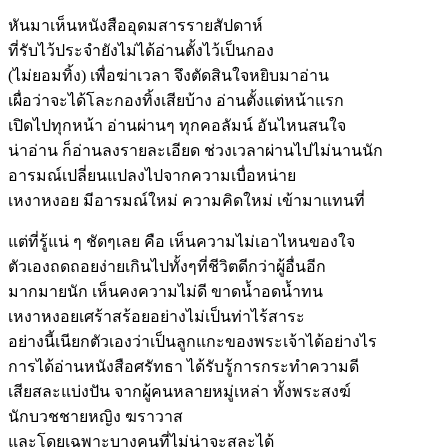
หันมาเห็นหนังสืออุดมสารรายสัปดาห์
ที่รับไว้ประจำยังไม่ได้อ่านตั้งไว้เป็นกอง
(ไม่ยอมทิ้ง) เพื่อฆ่าเวลา จึงตัดสินใจหยิบมาอ่าน
เผื่อว่าจะได้โละกองทิ้งเสียบ้าง อ่านตั้งแต่หน้าแรก
เปิดไปทุกหน้า อ่านผ่านๆ ทุกคอลัมน์ อันไหนสนใจ
น่าอ่าน ก็อ่านลงรายละเอียด ช่วงเวลาผ่านไปไม่นานนัก
อารมณ์เปลี่ยนแปลงไปจากความเบื่อหน่าย
เหงาหงอย มีอารมณ์ใหม่ ความคิดใหม่ เข้ามาแทนที่
แต่ที่รู้แน่ ๆ ชัดๆเลย คือ เห็นความไม่เอาไหนของใจ
ตัวเองถดถอยง่ายเกินไปทั้งๆที่ชีวิตดีกว่าผู้อื่นอีก
มากมายนัก เห็นคงความไม่ดี ขาดน้ำอดน้ำทน
เหงาหงอยเศร้าสร้อยอย่างไม่เป็นท่าไร้สาระ
อย่างนี้เนียกตัวเองว่าเป็นลูกแกะของพระเจ้าได้อย่างไร
การได้อ่านหนังสือศรัทธา ได้รับรู้การกระทำความดี
เสียสละแบ่งปัน จากผู้คนหลายหมู่เหล่า ทั้งพระสงฆ์
นักบวชชายหญิง ฆราวาส
และโดยเฉพาะบางคนที่ไม่น่าจะสละได้