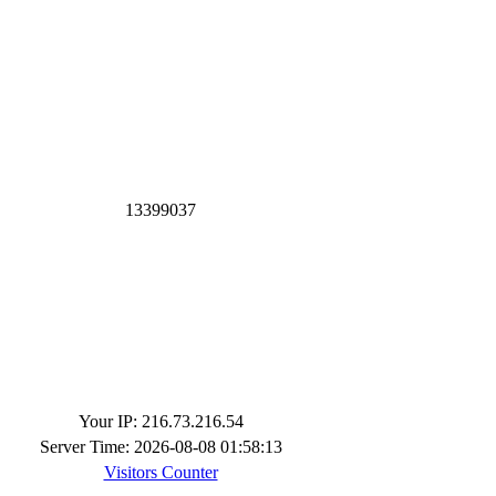
1
3
3
9
9
0
3
7
Your IP: 216.73.216.54
Server Time: 2026-08-08 01:58:13
Visitors Counter