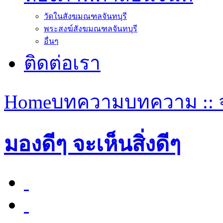
วัดในสังฆมณฑลจันทบุรี
พระสงฆ์สังฆมณฑลจันทบุรี
อื่นๆ
ติดต่อเรา
Home
บทความ
บทความ ::
มองดีๆ จะเห็นสิ่งดีๆ