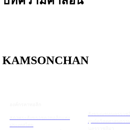
บทความคำสอน
KAMSONCHAN
องค์กรคาทอลิก
สังฆมณฑลนครราชส
สภาพระสังฆราชคาทอลิกแห่ง
ศูนย์คริสตศาสนธร
ประเทศไทย
นครราชสีมา