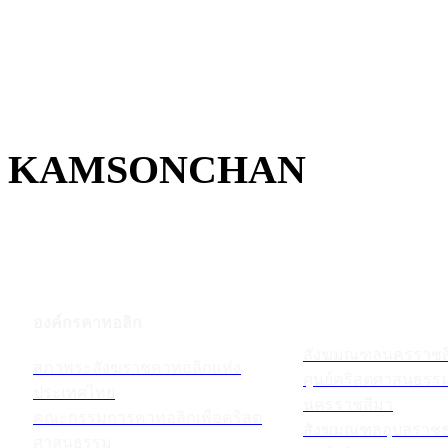
KAMSONCHAN
องค์กรคาทอลิก
สังฆมณฑลนครราชส
สภาพระสังฆราชคาทอลิกแห่ง
ศูนย์คริสตศาสนธร
ประเทศไทย
นครราชสีมา
คณะกรรมการคาทอลิกเพื่อคริสต
สังฆมณฑลอุบลราชธ
ศาสนธรรม