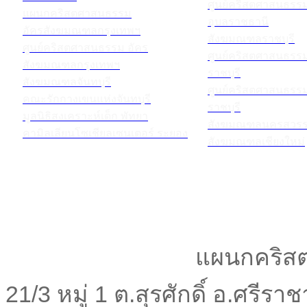
ศูนย์คริสตศาสนธร
แผนกคริสตศาสนธรรม
อุบลราชธานี
อัครสังฆมณฑลกรุงเทพฯ
สังฆมณฑลราชบุรี
ศูนย์คริสตศาสนธรรม อัคร
ศูนย์คริสตศาสนธร
สังฆมณฑลกรุงเทพฯ
ราชบุรี
สังฆมณฑลจันทบุรี
ศูนย์คริสตศาสนธร
คณะรักกางเขนแห่งจันทบุรี
ราชบุรี
มูลนิธิสงเคราะห์เด็ก พัทยา
สังฆมณฑลนครสวรร
คามิลเลียนโซเชียลเซนเตอร์ ระยอง
สังฆมณฑลเชียงใหม่
แผนกคริสต
21/3 หมู่ 1 ต.สุรศักดิ์ อ.ศรีร