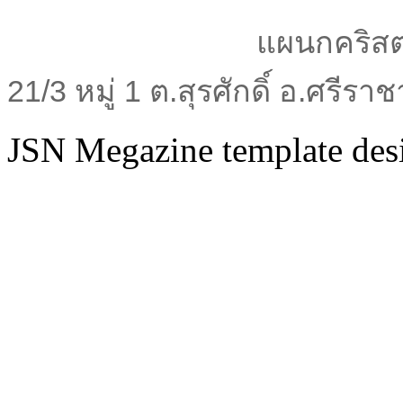
แผนกคริสต
21/3 หมู่ 1 ต.สุรศักดิ์ อ.ศรีร
JSN Megazine template de