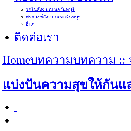
วัดในสังฆมณฑลจันทบุรี
พระสงฆ์สังฆมณฑลจันทบุรี
อื่นๆ
ติดต่อเรา
Home
บทความ
บทความ ::
แบ่งปันความสุขให้กันแ