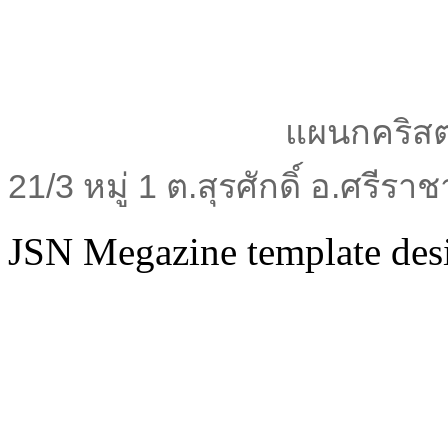
แผนกคริสต
21/3 หมู่ 1 ต.สุรศักดิ์ อ.ศรีร
JSN Megazine template de