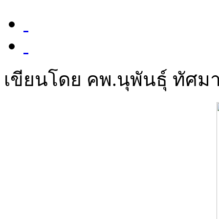
เขียนโดย คพ.นุพันธุ์ ทัศมา