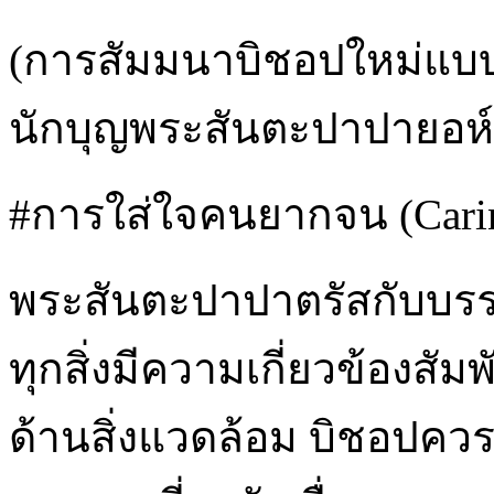
(การสัมมนาบิชอปใหม่แบบนี้ 
นักบุญพระสันตะปาปายอห์น
#การใส่ใจคนยากจน (Caring
พระสันตะปาปาตรัสกับบรร
ทุกสิ่งมีความเกี่ยวข้องสั
ด้านสิ่งแวดล้อม บิชอปควร