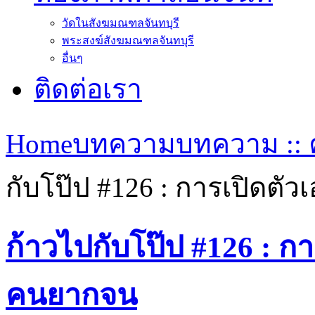
วัดในสังฆมณฑลจันทบุรี
พระสงฆ์สังฆมณฑลจันทบุรี
อื่นๆ
ติดต่อเรา
Home
บทความ
บทความ :: ค
กับโป๊ป #126 : การเปิดต
ก้าวไปกับโป๊ป #126 : ก
คนยากจน