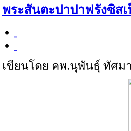
พระสันตะปาปาฟรังซิสเป
เขียนโดย คพ.นุพันธุ์ ทัศมา