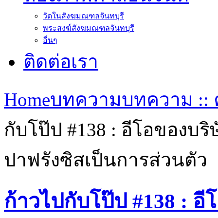
วัดในสังฆมณฑลจันทบุรี
พระสงฆ์สังฆมณฑลจันทบุรี
อื่นๆ
ติดต่อเรา
Home
บทความ
บทความ :: ค
กับโป๊ป #138 : อีโอของบร
ปาฟรังซิสเป็นการส่วนตัว
ก้าวไปกับโป๊ป #138 : อี