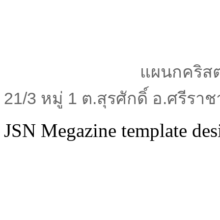
แผนกคริสต
21/3 หมู่ 1 ต.สุรศักดิ์ อ.ศรีร
JSN Megazine template de