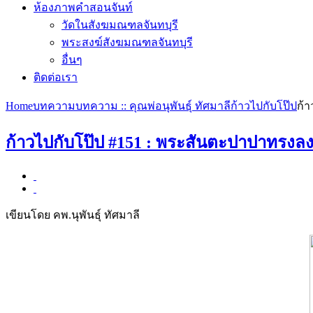
ห้องภาพคำสอนจันท์
วัดในสังฆมณฑลจันทบุรี
พระสงฆ์สังฆมณฑลจันทบุรี
อื่นๆ
ติดต่อเรา
Home
บทความ
บทความ :: คุณพ่อนุพันธุ์ ทัศมาลี
ก้าวไปกับโป๊ป
ก้
ก้าวไปกับโป๊ป #151 : พระสันตะปาปาทรงลง
เขียนโดย คพ.นุพันธุ์ ทัศมาลี