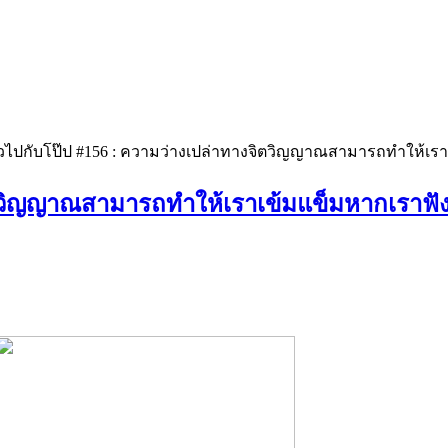
าวไปกับโป๊ป #156 : ความว่างเปล่าทางจิตวิญญาณสามารถทำให้เรา
ิตวิญญาณสามารถทำให้เราเข้มแข็มหากเราฟัง