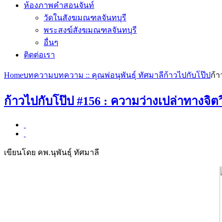
ห้องภาพคำสอนจันท์
วัดในสังฆมณฑลจันทบุรี
พระสงฆ์สังฆมณฑลจันทบุรี
อื่นๆ
ติดต่อเรา
Home
บทความ
บทความ :: คุณพ่อนุพันธุ์ ทัศมาลี
ก้าวไปกับโป๊ป
ก้
ก้าวไปกับโป๊ป #156 : ความว่างเปล่าทางจ
เขียนโดย คพ.นุพันธุ์ ทัศมาลี