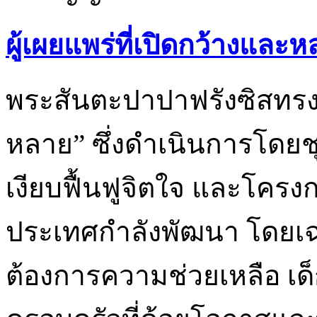
ผู้เผยแพร่ที่เปิดกว้างแล
พระสันตะปาปาฟรังซิสทรงยก
หลาย” ซึ่งดำเนินการโดยช
เงียบฟื้นฟูจิตใจ และโครง
ประเทศกำลังพัฒนา โดยเฉพา
ต้องการความช่วยเหลือ เ