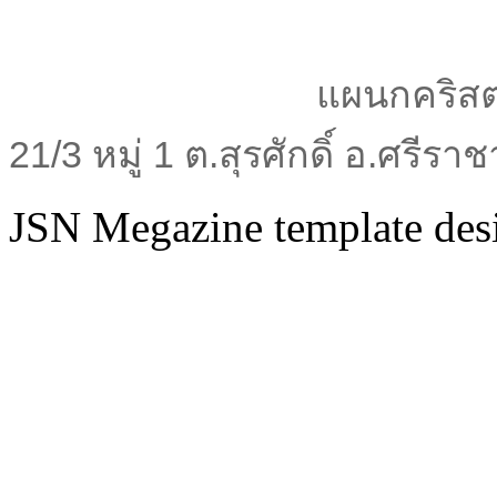
แผนกคริสต
21/3 หมู่ 1 ต.สุรศักดิ์ อ.ศรีร
JSN Megazine template de