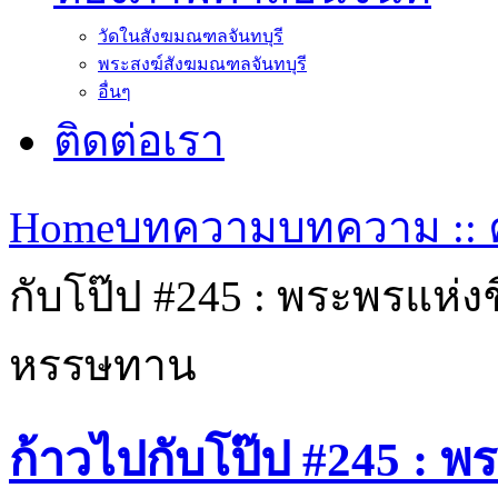
วัดในสังฆมณฑลจันทบุรี
พระสงฆ์สังฆมณฑลจันทบุรี
อื่นๆ
ติดต่อเรา
Home
บทความ
บทความ :: ค
กับโป๊ป #245 : พระพรแห่
หรรษทาน
ก้าวไปกับโป๊ป #245 : 