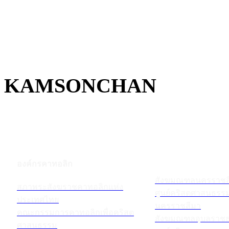
KAMSONCHAN
องค์กรคาทอลิก
สังฆมณฑลนครราชส
สภาพระสังฆราชคาทอลิกแห่ง
ศูนย์คริสตศาสนธร
ประเทศไทย
นครราชสีมา
คณะกรรมการคาทอลิกเพื่อคริสต
สังฆมณฑลอุบลราชธ
ศาสนธรรม