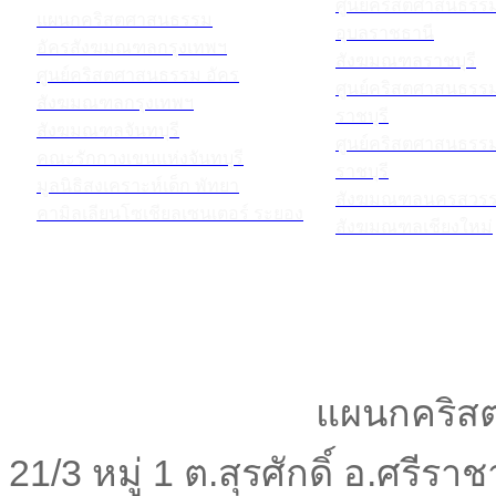
ศูนย์คริสตศาสนธร
แผนกคริสตศาสนธรรม
อุบลราชธานี
อัครสังฆมณฑลกรุงเทพฯ
สังฆมณฑลราชบุรี
ศูนย์คริสตศาสนธรรม อัคร
ศูนย์คริสตศาสนธร
สังฆมณฑลกรุงเทพฯ
ราชบุรี
สังฆมณฑลจันทบุรี
ศูนย์คริสตศาสนธร
คณะรักกางเขนแห่งจันทบุรี
ราชบุรี
มูลนิธิสงเคราะห์เด็ก พัทยา
สังฆมณฑลนครสวรร
คามิลเลียนโซเชียลเซนเตอร์ ระยอง
สังฆมณฑลเชียงใหม่
แผนกคริสต
21/3 หมู่ 1 ต.สุรศักดิ์ อ.ศรีร