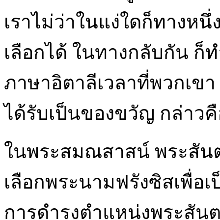
เราไม่ว่าในแง่ใดก็ทางห
เลือกได้ ในทางกลับกัน ก็
ภาษาอิตาลีเวลาที่พวกเขา พ
ได้รับเป็นของขวัญ กล่าวคื
ในพระสมณสาสน์ พระสันตะ
เลือกพระนามฟรังซิสเพื่อ
การดำรงตำแหน่งพระสันตะป