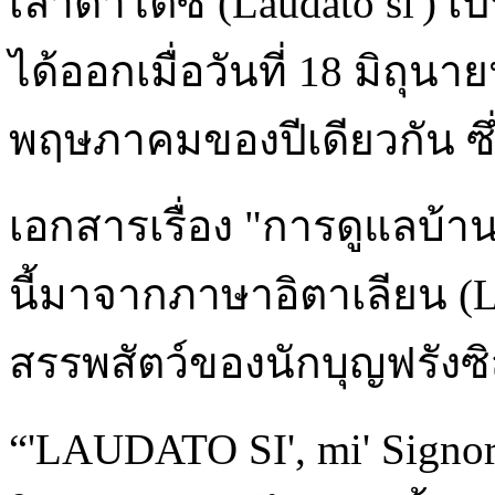
เลาดาโตซี (Laudato si')
ได้ออกเมื่อวันที่ 18 มิถุนา
พฤษภาคมของปีเดียวกัน ซึ่
เอกสารเรื่อง "การดูแลบ้าน
นี้มาจากภาษาอิตาเลียน (L
สรรพสัตว์ของนักบุญฟรังซิส
“'LAUDATO SI', mi' Signor