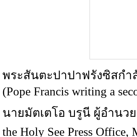
พระสันตะปาปาฟรังซิสกำล
(Pope Francis writing a seco
นายมัตเตโอ บรูนี ผู้อำนวย
the Holy See Press Office,