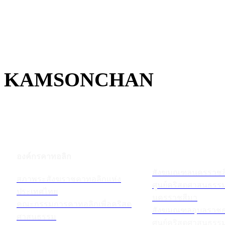
KAMSONCHAN
องค์กรคาทอลิก
สังฆมณฑลนครราชส
สภาพระสังฆราชคาทอลิกแห่ง
ศูนย์คริสตศาสนธร
ประเทศไทย
นครราชสีมา
คณะกรรมการคาทอลิกเพื่อคริสต
สังฆมณฑลอุบลราชธ
ศาสนธรรม
ศูนย์คริสตศาสนธร