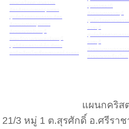
แผนกคริสตศาสนธรรม
อุบลราชธานี
อัครสังฆมณฑลกรุงเทพฯ
สังฆมณฑลราชบุรี
ศูนย์คริสตศาสนธรรม อัคร
ศูนย์คริสตศาสนธร
สังฆมณฑลกรุงเทพฯ
ราชบุรี
สังฆมณฑลจันทบุรี
ศูนย์คริสตศาสนธร
คณะรักกางเขนแห่งจันทบุรี
ราชบุรี
มูลนิธิสงเคราะห์เด็ก พัทยา
สังฆมณฑลนครสวรร
คามิลเลียนโซเชียลเซนเตอร์ ระยอง
สังฆมณฑลเชียงใหม่
แผนกคริสต
21/3 หมู่ 1 ต.สุรศักดิ์ อ.ศรีร