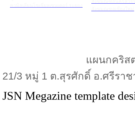
สังฆมณฑลนครสวรร
คามิลเลียนโซเชียลเซนเตอร์ ระยอง
สังฆมณฑลเชียงใหม่
แผนกคริสต
21/3 หมู่ 1 ต.สุรศักดิ์ อ.ศรีร
JSN Megazine template de