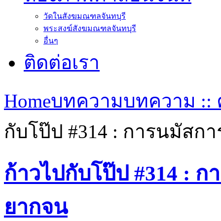
วัดในสังฆมณฑลจันทบุรี
พระสงฆ์สังฆมณฑลจันทบุรี
อื่นๆ
ติดต่อเรา
Home
บทความ
บทความ :: ค
กับโป๊ป #314 : การนมัสกา
ก้าวไปกับโป๊ป #314 : ก
ยากจน