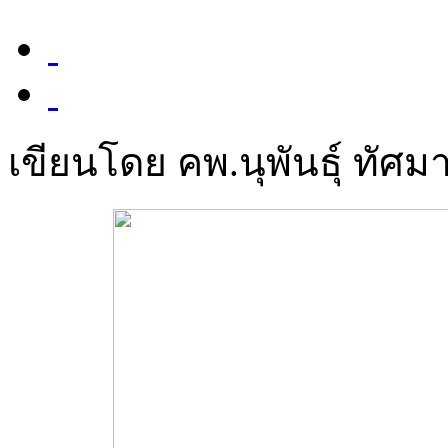
เขียนโดย คพ.นุพันธุ์ ทัศมา