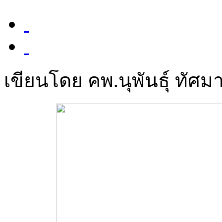
เขียนโดย คพ.นุพันธุ์ ทัศมา