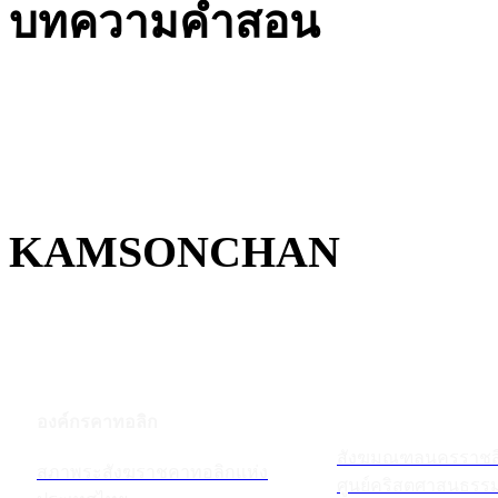
บทความคำสอน
KAMSONCHAN
องค์กรคาทอลิก
สังฆมณฑลนครราชส
สภาพระสังฆราชคาทอลิกแห่ง
ศูนย์คริสตศาสนธร