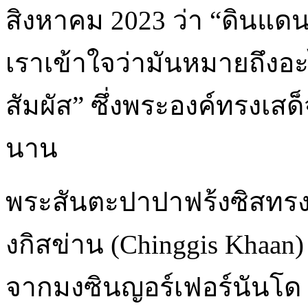
สิงหาคม 2023 ว่า “ดินแด
เราเข้าใจว่ามันหมายถึงอะ
สัมผัส” ซึ่งพระองค์ทรงเสด
นาน
พระสันตะปาปาฟร้งซิสทรงไ
งกิสข่าน (Chinggis Khaan
จากมงซินญอร์เฟอร์นันโด ด