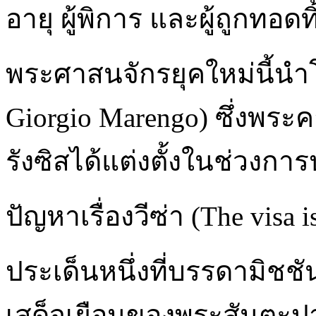
อายุ ผู้พิการ และผู้ถูกทอดทิ
พระศาสนจักรยุคใหม่นี้นำ
Giorgio Marengo) ซึ่งพระคา
รังซิสได้แต่งตั้งในช่วงก
ปัญหาเรื่องวีซ่า (The visa i
ประเด็นหนึ่งที่บรรดามิชช
เสด็จเยือนของพระสันตะปาป