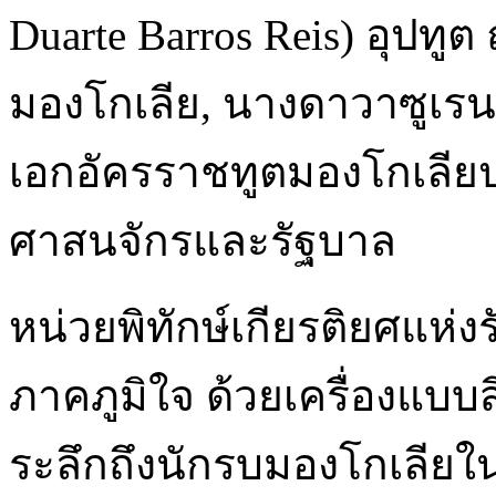
Duarte Barros Reis) อุปท
มองโกเลีย, นางดาวาซูเรน
เอกอัครราชทูตมองโกเลีย
ศาสนจักรและรัฐบาล
หน่วยพิทักษ์เกียรติยศแห่ง
ภาคภูมิใจ ด้วยเครื่องแบบส
ระลึกถึงนักรบมองโกเลียใ