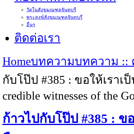
วัดในสังฆมณฑลจันทบุรี
พระสงฆ์สังฆมณฑลจันทบุรี
อื่นๆ
ติดต่อเรา
Home
บทความ
บทความ :: ค
กับโป๊ป #385 : ขอให้เราเป
credible witnesses of the G
ก้าวไปกับโป๊ป #385 : ขอ