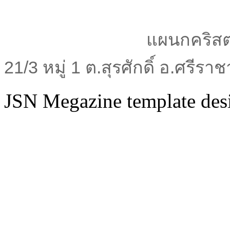
แผนกคริสต
21/3 หมู่ 1 ต.สุรศักดิ์ อ.ศรีร
JSN Megazine template de