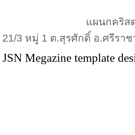
แผนกคริสต
21/3 หมู่ 1 ต.สุรศักดิ์ อ.ศรีร
JSN Megazine template de