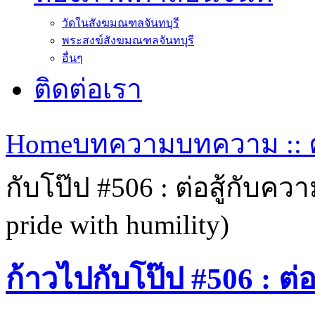
วัดในสังฆมณฑลจันทบุรี
พระสงฆ์สังฆมณฑลจันทบุรี
อื่นๆ
ติดต่อเรา
Home
บทความ
บทความ :: ค
กับโป๊ป #506 : ต่อสู้กั
pride with humility)
ก้าวไปกับโป๊ป #506 : 