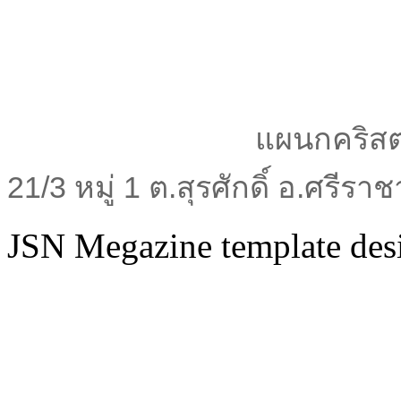
แผนกคริสต
21/3 หมู่ 1 ต.สุรศักดิ์ อ.ศรีร
JSN Megazine template de