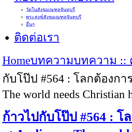
วัดในสังฆมณฑลจันทบุรี
พระสงฆ์สังฆมณฑลจันทบุรี
อื่นๆ
ติดต่อเรา
Home
บทความ
บทความ :: ค
กับโป๊ป #564 : โลกต้องกา
The world needs Christian 
ก้าวไปกับโป๊ป #564 : 