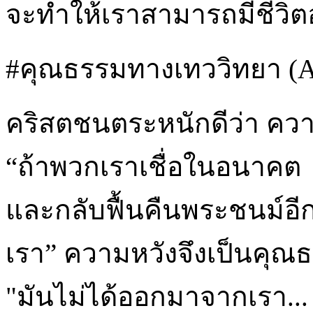
จะทำให้เราสามารถมีชีวิตอ
#คุณธรรมทางเทววิทยา (A t
คริสตชนตระหนักดีว่า คว
“ถ้าพวกเราเชื่อในอนาคต น
และกลับฟื้นคืนพระชนม์อี
เรา” ความหวังจึงเป็นคุณ
"มันไม่ได้ออกมาจากเรา..