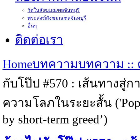
วัดในสังฆมณฑลจันทบุรี
พระสงฆ์สังฆมณฑลจันทบุรี
อื่นๆ
ติดต่อเรา
Home
บทความ
บทความ :: ค
กับโป๊ป #570 : เส้นทางสู
ความโลภในระยะสั้น ('Pope F
by short-term greed’)