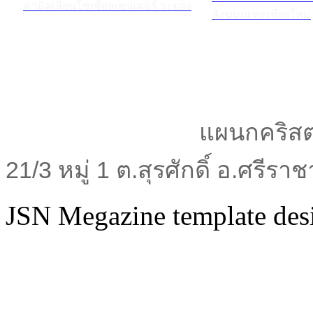
คามิลเลียนโซเชียลเซนเตอร์ ระยอง
สังฆมณฑลเชียงใหม่
แผนกคริสต
21/3 หมู่ 1 ต.สุรศักดิ์ อ.ศรีร
JSN Megazine template de