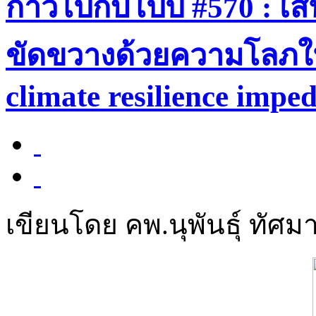
ก้าวไปกับโป๊ป #570 : เ
ขัดขวางด้วยความโลภในร
climate resilience impe
เขียนโดย คพ.นุพันธุ์ ทัศมา