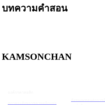
บทความคำสอน
KAMSONCHAN
องค์กรคาทอลิก
สังฆมณฑลนครราชส
สภาพระสังฆราชคาทอลิกแห่ง