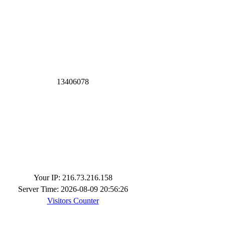
1
3
4
0
6
0
7
8
Your IP: 216.73.216.158
Server Time: 2026-08-09 20:56:26
Visitors Counter