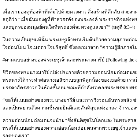
เมื่อเรามองดูท้องฟ้าที่เต็มไปด้วยดวงดาว สิ่งสร้างที่ลึกลับ 
สดุดีว่า “เมื่อฉันมองดูที่ฟ้าสวรรค์ของพระองค์ พระราชกิจแห่
และบุตรของมนุษย์คนใดที่พระองค์จะทรงดูแลเขา?” (สดุดี 8:3-4)
ในความเป็นสุขแท้นั้น พระเยซูเจ้าทรงเริ่มต้นด้วยความสุภาพถ่อ
ใจอ่อนโยน ใจเมตตา ใจบริสุทธิ์ ซึ่งออกมาจาก "ความรู้สึกภายใน
#ตามแบบอย่างของพระเยซูเจ้าและพระนางมารีย์ (Following the ex
ชีวิตของพระนางมารีย์เปล่งประกายด้วยความอ่อนน้อมถ่อมตนของเ
พระนางได้กระทำต่อนางเอลิซาเบธลูกพี่ลูกน้องของเธอด้วย เร
บรรดาอัครสาวกในห้องชั้นบน ขณะที่กำลังรอคอยพระพรของพระจิ
“ขอให้แบบอย่างของพระนางมารีย์ และการวิงวอนอันทรงพลัง 
และเป็นพยานถึงความชื่นชมยินดีและสันติสุขแห่งอาณาจักรของ
ความอ่อนน้อมถ่อมตนจะนำมาซึ่งสันติสุขในโลกและในพระศาสนจัก
ทรงให้แบบอย่างของความอ่อนน้อมถ่อมตนจากพระเยซูเจ้าและพ
รอดของเรา"