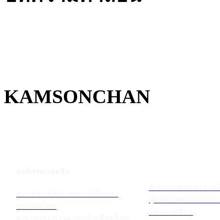
KAMSONCHAN
องค์กรคาทอลิก
สังฆมณฑลนครราชส
สภาพระสังฆราชคาทอลิกแห่ง
ศูนย์คริสตศาสนธร
ประเทศไทย
นครราชสีมา
คณะกรรมการคาทอลิกเพื่อคริสต