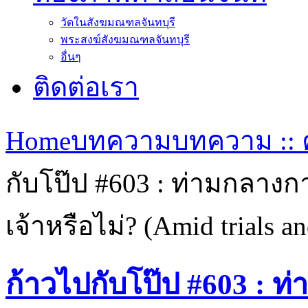
วัดในสังฆมณฑลจันทบุรี
พระสงฆ์สังฆมณฑลจันทบุรี
อื่นๆ
ติดต่อเรา
Home
บทความ
บทความ :: ค
กับโป๊ป #603 : ท่ามกลาง
เจ้าหรือไม่? (Amid trials and
ก้าวไปกับโป๊ป #603 : 