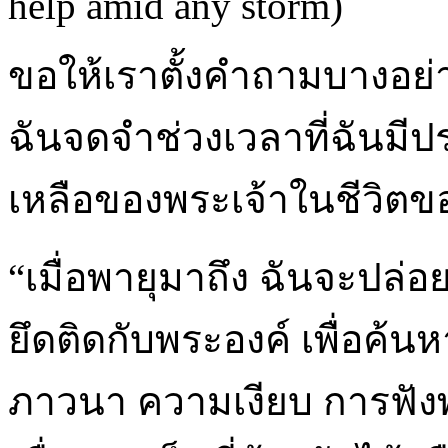
help amid any storm)
ขอให้เราตั้งคำถามบางอย่
ฉันจดจำช่วงเวลาที่ฉันมี
เหลือของพระเจ้าในชีวิตขอ
“เมื่อพายุมาถึง ฉันจะปล่อ
ยึดติดกับพระองค์ เพื่อค
ภาวนา ความเงียบ การฟั