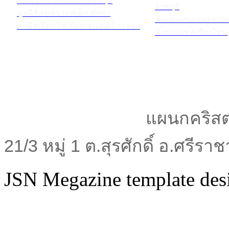
คณะรักกางเขนแห่งจันทบุรี
ราชบุรี
มูลนิธิสงเคราะห์เด็ก พัทยา
สังฆมณฑลนครสวรร
คามิลเลียนโซเชียลเซนเตอร์ ระยอง
สังฆมณฑลเชียงใหม่
แผนกคริสต
21/3 หมู่ 1 ต.สุรศักดิ์ อ.ศรีร
JSN Megazine template de