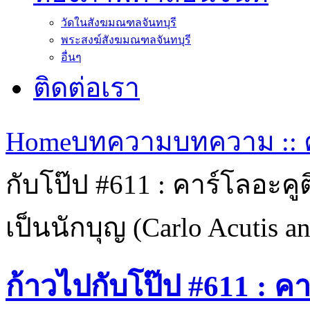
วัดในสังฆมณฑลจันทบุรี
พระสงฆ์สังฆมณฑลจันทบุรี
อื่นๆ
ติดต่อเรา
Home
บทความ
บทความ :: ค
กับโป๊ป #611 : คาร์โลอะคู
เป็นนักบุญ (Carlo Acutis a
ก้าวไปกับโป๊ป #611 : ค