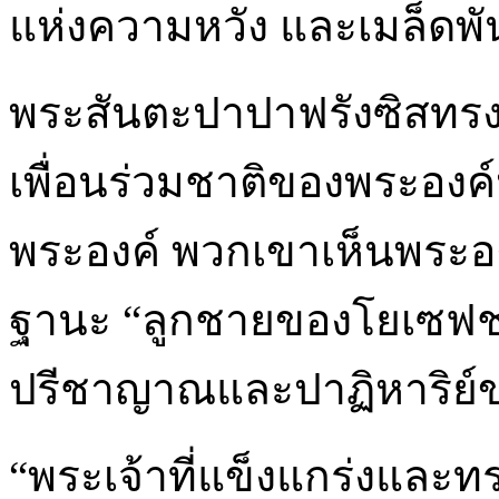
แห่งความหวัง และเมล็ดพั
พระสันตะปาปาฟรังซิสทรงไ
เพื่อนร่วมชาติของพระองค์
พระองค์ พวกเขาเห็นพระอง
ฐานะ “ลูกชายของโยเซฟช่
ปรีชาญาณและปาฏิหาริย์ข
“พระเจ้าที่แข็งแกร่งและทร