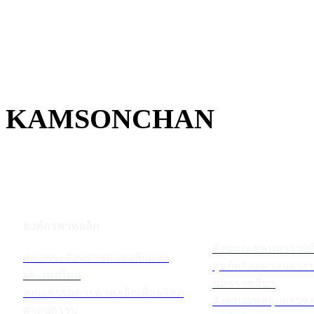
KAMSONCHAN
องค์กรคาทอลิก
สังฆมณฑลนครราชส
สภาพระสังฆราชคาทอลิกแห่ง
ศูนย์คริสตศาสนธร
ประเทศไทย
นครราชสีมา
คณะกรรมการคาทอลิกเพื่อคริสต
สังฆมณฑลอุบลราชธ
ศาสนธรรม