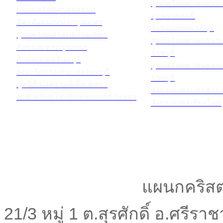
ศูนย์คริสตศาสนธร
แผนกคริสตศาสนธรรม
อุบลราชธานี
อัครสังฆมณฑลกรุงเทพฯ
สังฆมณฑลราชบุรี
ศูนย์คริสตศาสนธรรม อัคร
ศูนย์คริสตศาสนธร
สังฆมณฑลกรุงเทพฯ
ราชบุรี
สังฆมณฑลจันทบุรี
ศูนย์คริสตศาสนธร
คณะรักกางเขนแห่งจันทบุรี
ราชบุรี
มูลนิธิสงเคราะห์เด็ก พัทยา
สังฆมณฑลนครสวรร
คามิลเลียนโซเชียลเซนเตอร์ ระยอง
สังฆมณฑลเชียงใหม่
แผนกคริสต
21/3 หมู่ 1 ต.สุรศักดิ์ อ.ศรีร