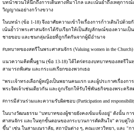
บทนำชวนให้นึกถึงการเดินทางที่มาไกล และเน้นย้ำถึงเหตุการณ์ส
วิญญาณอย่างกว้างขวาง
ในบทนำ (ข้อ 1-18) จึงอาศัยความเข้าใจเรื่องการก้าวเดินไปด้ว
เน้นย้ำว่าพระศาสนจักรได้รับเรียกให้เป็นสัญลักษณ์ของความเป
ชายขอบ และชนกลุ่มน้อยที่ถูกกีดกันจากผู้มีอำนาจ
#บทบาทของสตรีในพระศาสนจักร (Valuing women in the Church)
แนวความคิดพื้นฐาน (ข้อ 13-18) ได้ไตร่ตรองบทบาทของสตรีในทุ
สามารถพิเศษ และกระแสเรียกของพวกเธอ
“พระเจ้าทรงเลือกผู้หญิงเป็นพยานคนแรก และผู้ประกาศเรื่องกา
พระจิตเจ้าเช่นเดียวกัน และถูกเรียกให้รับใช้พันธกิจของพระคริสต
#การมีส่วนร่วมและความรับผิดชอบ (Participation and responsibilit
ในบางวัฒนธรรม "บทบาทของผู้ชายยังคงเข้มแข็งอยู่" ดังนั้น กา
ศาสนจักร และในทุกขั้นตอนของกระบวนการตัดสินใจ” ควบคู่ไป
ขึ้น” เช่น ในสามเณราลัย, สถาบันต่าง ๆ, คณะเทววิทยา, และ