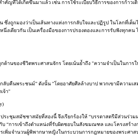
ำคัญที่ได้เกิดขึ้นมาแล้ว เช่น การใช้ระเบียบวิธีการของการก้า
ยกัน ซึ่งถูกมองว่าเป็นเส้นทางแห่งการกลับใจและปฏิรูป ในโลกที
็นหนึ่งเดียวกัน เป็นเครื่องมือของการปรองดองและการรับฟังทุกค
กด้านของชีวิตพระศาสนจักร โดยเน้นย้ำถึง "ความจำเป็นในการให้
รกลับคืนพระชนม์” ดังนั้น "โดยอาศัยศีลล้างบาป พวกเขามีความเส
เจ้า"
y)
รประชุมสมัชชาสมัยที่สองนี้ จึงเรียกร้องให้ “บรรดาสตรีมีส่วน
กับ “การเข้าถึงตำแหน่งที่รับผิดชอบในสังฆมณฑล และโครงสร้
 "การเพิ่มจำนวนผู้พิพากษาหญิงในกระบวนการกฎหมายของพระศาสน