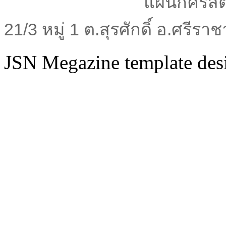
แผนกคริสต
21/3 หมู่ 1 ต.สุรศักดิ์ อ.ศรีร
JSN Megazine template de