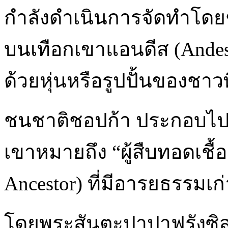
กำลังดำเนินการจัดทำโดยชน
บนเทือกเขาแอนดีส (Andes
ด้วยหุ่นหรือรูปปั้นของชาว
ชนชาติชอปก้า ประกอบไปด
เขาหมายถึง “ผู้สืบทอดเช
Ancestor) ที่มีอารยธรรม
โดยพระสันตะปาปาฟรังซิส