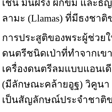
เช่น มันฝรั่ง ผักขม และธั
ลามะ (Llamas) ที่มีธงชา
การประสูติของพระผู้ช่วยใ
ดนตรีชนิดเป่าที่ทำจากเขาส
เครื่องดนตรีลมแบบแอนเดีย
(มีลักษณะคล้ายอูฐ) วิคูนา
เป็นสัญลักษณ์ประจำชาติข