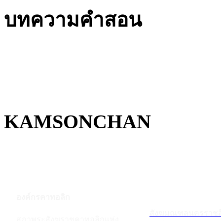
บทความคำสอน
KAMSONCHAN
องค์กรคาทอลิก
สังฆมณฑลนครราชส
สภาพระสังฆราชคาทอลิกแห่ง