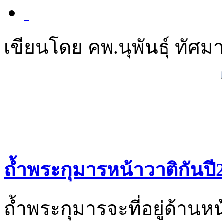
เขียนโดย คพ.นุพันธุ์ ทัศมา
ถ้ำพระกุมารหน้าวาติกันปี
ถ้ำพระกุมารจะที่อยู่ด้านห