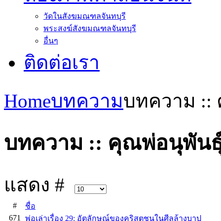
วัดในสังฆมณฑลจันทบุรี
พระสงฆ์สังฆมณฑลจันทบุรี
อื่นๆ
ติดต่อเรา
Home
บทความ
บทความ :: ค
บทความ :: คุณพ่อนุพันธุ
แสดง #
#
ชื่อ
671
พ่อเล่าเรื่อง 29: อัตลักษณ์ของคริสตชนในศีลล้างบาป