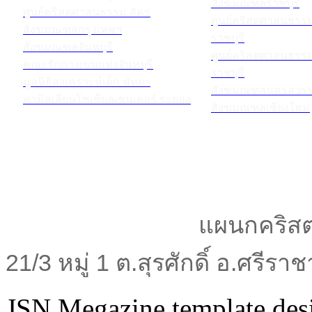
สังฆมณฑลราชบุรี
ศูนย์คริสตศาสนธรรม อัคร
ศูนย์คริสตศาสนธร
สังฆมณฑลกรุงเทพฯ
ราชบุรี
สังฆมณฑลจันทบุรี
ศูนย์คริสตศาสนธร
คณะรักกางเขนแห่งจันทบุรี
ราชบุรี
มูลนิธิสงเคราะห์เด็ก พัทยา
สังฆมณฑลนครสวรร
คามิลเลียนโซเชียลเซนเตอร์ ระยอง
สังฆมณฑลเชียงใหม่
แผนกคริสต
21/3 หมู่ 1 ต.สุรศักดิ์ อ.ศรีร
JSN Megazine template de