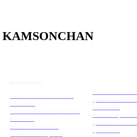
KAMSONCHAN
องค์กรคาทอลิก
สังฆมณฑลนครราชส
สภาพระสังฆราชคาทอลิกแห่ง
ศูนย์คริสตศาสนธร
ประเทศไทย
นครราชสีมา
คณะกรรมการคาทอลิกเพื่อคริสต
สังฆมณฑลอุบลราชธ
ศาสนธรรม
ศูนย์คริสตศาสนธร
แผนกคริสตศาสนธรรม
อุบลราชธานี
อัครสังฆมณฑลกรุงเทพฯ