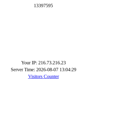
1
3
3
9
7
5
9
5
Your IP: 216.73.216.23
Server Time: 2026-08-07 13:04:29
Visitors Counter