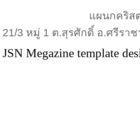
แผนกคริสต
21/3 หมู่ 1 ต.สุรศักดิ์ อ.ศรีร
JSN Megazine template de