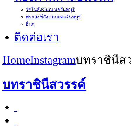
วัดในสังฆมณฑลจันทบุรี
พระสงฆ์สังฆมณฑลจันทบุรี
อื่นๆ
ติดต่อเรา
Home
Instagram
บทราชินีสว
บทราชินีสวรรค์