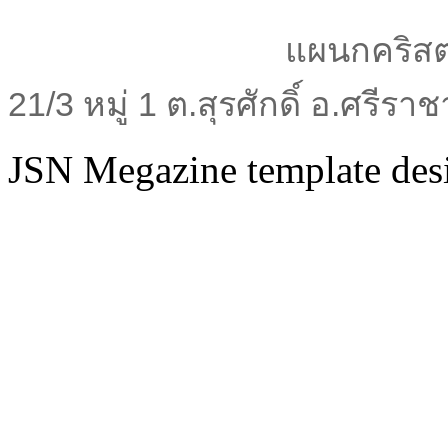
แผนกคริสต
21/3 หมู่ 1 ต.สุรศักดิ์ อ.ศรีร
JSN Megazine template de