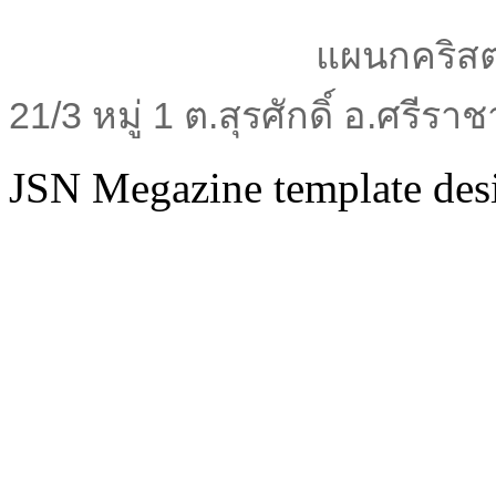
แผนกคริสต
21/3 หมู่ 1 ต.สุรศักดิ์ อ.ศรีร
JSN Megazine template de