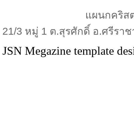
แผนกคริสต
21/3 หมู่ 1 ต.สุรศักดิ์ อ.ศรีร
JSN Megazine template de