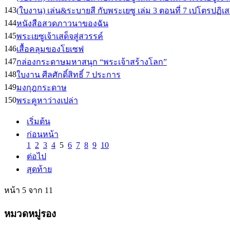
143
(ใบงาน) เล่น&ระบายสี กับพระเยซู เล่ม 3 ตอนที่ 7 เปโตรปฏิเสธว
144
หนังสือสวดภาวนาของฉัน
145
พระเยซูเจ้าเสด็จสู่สวรรค์
146
เสื้อคลุมของโยเซฟ
147
กล่องกระดาษมหาสนุก “พระเจ้าสร้างโลก”
148
ใบงาน ศีลศักดิ์สิทธิ์ 7 ประการ
149
มงกุฎกระดาษ
150
พระคูหาว่างเปล่า
เริ่มต้น
ก่อนหน้า
1
2
3
4
5
6
7
8
9
10
ต่อไป
สุดท้าย
หน้า 5 จาก 11
หมวดหมู่รอง