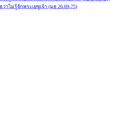
่าไม่รู้จักพระเยซูเจ้า (มธ 26.69-75)