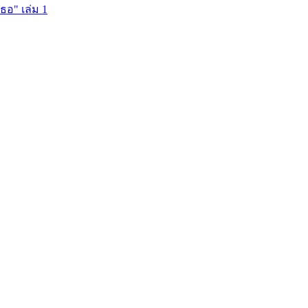
ธอ" เล่ม 1