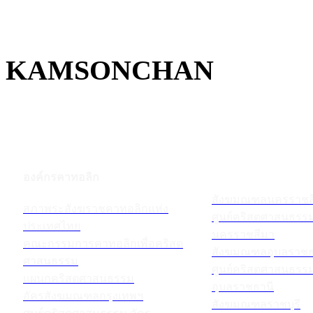
KAMSONCHAN
องค์กรคาทอลิก
สังฆมณฑลนครราชส
สภาพระสังฆราชคาทอลิกแห่ง
ศูนย์คริสตศาสนธร
ประเทศไทย
นครราชสีมา
คณะกรรมการคาทอลิกเพื่อคริสต
สังฆมณฑลอุบลราชธ
ศาสนธรรม
ศูนย์คริสตศาสนธร
แผนกคริสตศาสนธรรม
อุบลราชธานี
อัครสังฆมณฑลกรุงเทพฯ
สังฆมณฑลราชบุรี