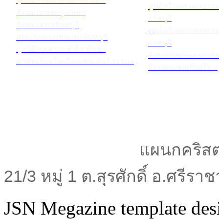
ศูนย์คริสตศาสนธรรม อัคร
ศูนย์คริสตศาสนธร
สังฆมณฑลกรุงเทพฯ
ราชบุรี
สังฆมณฑลจันทบุรี
ศูนย์คริสตศาสนธร
คณะรักกางเขนแห่งจันทบุรี
ราชบุรี
มูลนิธิสงเคราะห์เด็ก พัทยา
สังฆมณฑลนครสวรร
คามิลเลียนโซเชียลเซนเตอร์ ระยอง
สังฆมณฑลเชียงใหม่
แผนกคริสต
21/3 หมู่ 1 ต.สุรศักดิ์ อ.ศรีร
JSN Megazine template de